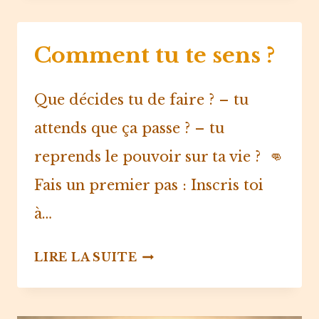
TU
EN
Comment tu te sens ?
ÊTRE
DANS
6
Que décides tu de faire ?⁠ – tu
MOIS
attends que ça passe ? – tu
?
reprends le pouvoir sur ta vie ?⁠ ⁠ 👊
Fais un premier pas : Inscris toi
à…
COMMENT
LIRE LA SUITE
TU
TE