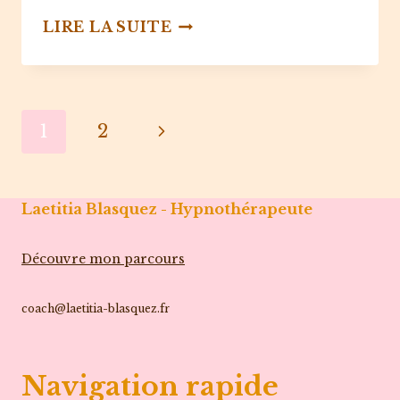
LA
LIRE LA SUITE
DÉCOUVERTE
DE
SOI
Navigation
Page
1
2
de
suivante
page
Laetitia Blasquez - Hypnothérapeute
Découvre mon parcours
coach@laetitia-blasquez.fr
Navigation rapide