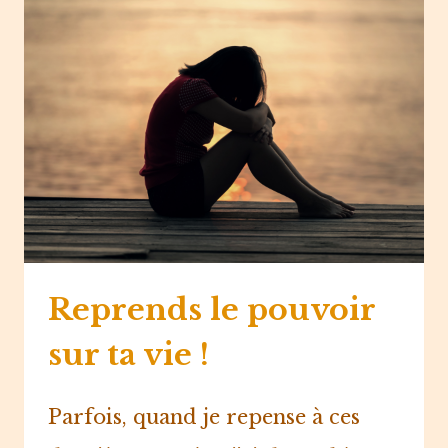
SENS
?
Reprends le pouvoir
sur ta vie !
Parfois, quand je repense à ces