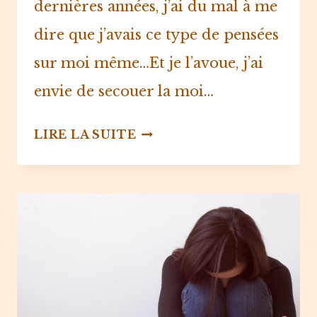
dernières années, j’ai du mal à me
dire que j’avais ce type de pensées
sur moi même…⁠⁠Et je l’avoue, j’ai
envie de secouer la moi…
REPRENDS
LIRE LA SUITE
LE
POUVOIR
SUR
TA
VIE
!