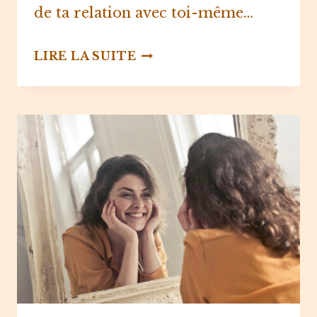
de ta relation avec toi-même⁠…
POURQUOI
LIRE LA SUITE
SE
RECENTRER
SUR
SOI
?