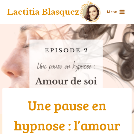
Aller
Laetitia Blasquez
Menu
au
contenu
Une pause en
hypnose : l’amour