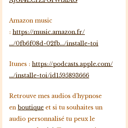
AJGf4LCrZFGrWtaIAG
Amazon music
:
https://music.amazon.fr/
…/0fb6f08d-02fb…/installe-toi
⁠Itunes :
https://podcasts.apple.com/
…/installe-toi/id1595893666
Retrouve mes audios d’hypnose
en
boutique
et si tu souhaites un
audio personnalisé tu peux le